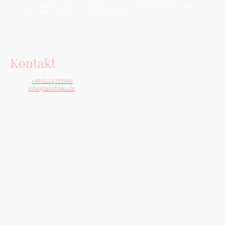
Finanzielle Vorteile
Laufzeiten 4 oder 12 Monate, Discofox, Salsa &
nutzen, öfters Tanzen
Bachata inkludiert
Kontakt
Telefon:
+49 6123 793999
E-Mail:
info@tanzhaas.de
Adresse: Wallufer Str. 10, 65343 Eltville