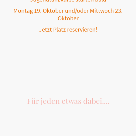
Montag 19. Oktober und/oder Mittwoch 23.
Oktober
Jetzt Platz reservieren!
Für jeden etwas dabei....
Unsere vielfältigen Tanzangebote und Veranstaltungen, die passend für alle
Altersgruppen sind! Tanz ist die Sprache des Herzens und wir helfen Ihnen,
diese Sprache zu sprechen.