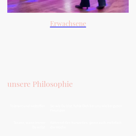
Erwachsene
Tanzen fördert die Gemeinschaft und schafft Lebensfreude! Entdecken Sie
unser vielfältiges Angebot.
unsere Philosophie
Tolerant und weltoffen
Sei wie Du bist, fühle Dich bei uns wie bei guten
Freunden
Tanzen, wann immer
Während den Kurszeiten, gerne auch mehrfach
Du willst
die Woche