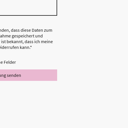
anden, dass diese Daten zum
nahme gespeichert und
 ist bekannt, dass ich meine
widerrufen kann.
*
he Felder
ng senden
takt
Copyright © 2000 -
2025, Tanzschule
Haas. Alle Rechte
vorbehalten.