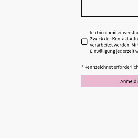
Ich bin damit einverst
Zweck der Kontaktauf
verarbeitet werden. Mir
Einwilligung jederzeit 
* Kennzeichnet erforderlic
Anmeldu
Events
Kids
Jugend
Erwachsene
Specials
Kon
Impressum
Datenschutzerklärung
AGB