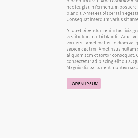
bibendum arcu. Amet commodo nulla 
nec feugiat in fermentum posuere 
blandit. Amet est placerat in eges
Consequat interdum varius sit ame
Aliquet bibendum enim facilisis gr
vestibulum morbi blandit. Amet ve
varius sit amet mattis. Id diam ve
sapien eget mi. Amet risus nullam e
aliquam sem et tortor consequat. 
consectetur adipiscing elit duis. Q
Magnis dis parturient montes nasc
LOREM IPSUM
Start
Team