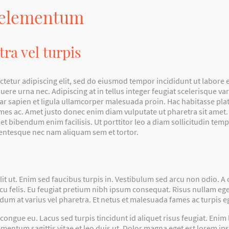
 elementum
tra vel turpis
tetur adipiscing elit, sed do eiusmod tempor incididunt ut labore 
ere urna nec. Adipiscing at in tellus integer feugiat scelerisque va
 sapien et ligula ullamcorper malesuada proin. Hac habitasse plat
es ac. Amet justo donec enim diam vulputate ut pharetra sit amet. 
t bibendum enim facilisis. Ut porttitor leo a diam sollicitudin tempo
entesque nec nam aliquam sem et tortor.
elit ut. Enim sed faucibus turpis in. Vestibulum sed arcu non odio. 
 felis. Eu feugiat pretium nibh ipsum consequat. Risus nullam eget f
ndum at varius vel pharetra. Et netus et malesuada fames ac turpis e
 congue eu. Lacus sed turpis tincidunt id aliquet risus feugiat. Eni
lementum sagittis vitae et leo duis ut. Dolor magna eget est lorem i