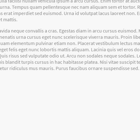
facilisi nullam vehicula ipsum a arcu cursus. Enim tortor at auctor
urna. Tempus quam pellentesque nec nam aliquam sem et tortor. Ri
tas erat imperdiet sed euismod. Urna id volutpat lacus laoreet non. 
t mattis.
avida neque convallis a cras. Egestas diam in arcu cursus euismod
nenatis urna cursus eget nunc scelerisque viverra mauris. Proin l
l quam elementum pulvinar etiam non. Placerat vestibulum lectus maur
get felis eget nunc lobortis mattis aliquam. Lacinia quis vel eros 
Quis risus sed vulputate odio ut. Arcu non sodales neque sodales. 
uis blandit turpis cursus in hac habitasse platea. Nisi vitae suscipit
etur ridiculus mus mauris. Purus faucibus ornare suspendisse sed.
Events
Kids
Jugend
Erwachsene
Specials
Kon
Impressum
Datenschutzerklärung
AGB