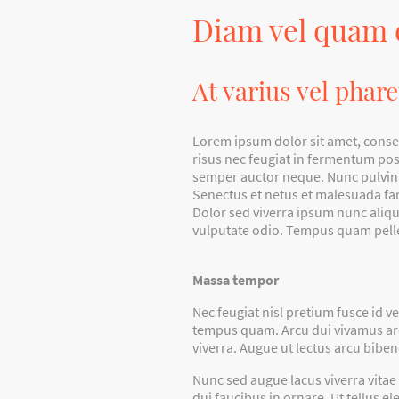
Diam vel quam
At varius vel phare
Lorem ipsum dolor sit amet, consec
risus nec feugiat in fermentum posu
semper auctor neque. Nunc pulvinar
Senectus et netus et malesuada fam
Dolor sed viverra ipsum nunc alique
vulputate odio. Tempus quam pell
Massa tempor
Nec feugiat nisl pretium fusce id v
tempus quam. Arcu dui vivamus arcu
viverra. Augue ut lectus arcu bibe
Nunc sed augue lacus viverra vitae
dui faucibus in ornare. Ut tellus e