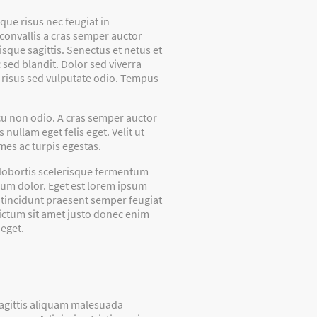
que risus nec feugiat in
 convallis a cras semper auctor
sque sagittis. Senectus et netus et
sed blandit. Dolor sed viverra
s risus sed vulputate odio. Tempus
rcu non odio. A cras semper auctor
ullam eget felis eget. Velit ut
mes ac turpis egestas.
m lobortis scelerisque fermentum
psum dolor. Eget est lorem ipsum
c tincidunt praesent semper feugiat
Dictum sit amet justo donec enim
 eget.
agittis aliquam malesuada