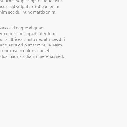
 urna. Adipiscing tristique risus
sus sed vulputate odio ut enim
Enim nec dui nunc mattis enim.
. Massa id neque aliquam
ibero nunc consequat interdum
is ultrices. Justo nec ultrices dui
donec. Arcu odio ut sem nulla. Nam
Lorem ipsum dolor sit amet
 tellus mauris a diam maecenas sed.
takt
Copyright © 2000 -
2025, Tanzschule
Haas. Alle Rechte