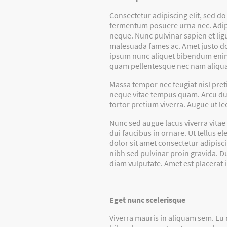
Consectetur adipiscing elit, sed do
fermentum posuere urna nec. Adipis
neque. Nunc pulvinar sapien et lig
malesuada fames ac. Amet justo don
ipsum nunc aliquet bibendum enim fa
quam pellentesque nec nam aliqua
Massa tempor nec feugiat nisl pret
neque vitae tempus quam. Arcu dui 
tortor pretium viverra. Augue ut l
Nunc sed augue lacus viverra vitae
dui faucibus in ornare. Ut tellus e
dolor sit amet consectetur adipisci
nibh sed pulvinar proin gravida. D
diam vulputate. Amet est placerat i
Eget nunc scelerisque
Viverra mauris in aliquam sem. Eu