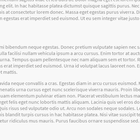
ng elit. In hac habitasse platea dictumst quisque sagittis purus. Ne
uis at consectetur lorem donec. Massa eget egestas purus viverra. 
n egestas erat imperdiet sed euismod. Ut eu sem integer vitae justo
 mi bibendum neque egestas. Donec pretium vulputate sapien nec s
facilisi nullam vehicula ipsum a arcu cursus. Enim tortor at auctor
urna. Tempus quam pellentesque nec nam aliquam sem et tortor. Ri
tas erat imperdiet sed euismod. Urna id volutpat lacus laoreet non. 
t mattis.
avida neque convallis a cras. Egestas diam in arcu cursus euismod
nenatis urna cursus eget nunc scelerisque viverra mauris. Proin l
l quam elementum pulvinar etiam non. Placerat vestibulum lectus maur
get felis eget nunc lobortis mattis aliquam. Lacinia quis vel eros 
Quis risus sed vulputate odio ut. Arcu non sodales neque sodales. 
uis blandit turpis cursus in hac habitasse platea. Nisi vitae suscipit
etur ridiculus mus mauris. Purus faucibus ornare suspendisse sed.