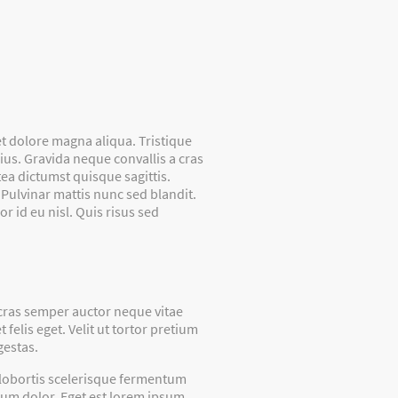
et dolore magna aliqua. Tristique
rius. Gravida neque convallis a cras
ea dictumst quisque sagittis.
Pulvinar mattis nunc sed blandit.
r id eu nisl. Quis risus sed
A cras semper auctor neque vitae
elis eget. Velit ut tortor pretium
gestas.
m lobortis scelerisque fermentum
psum dolor. Eget est lorem ipsum