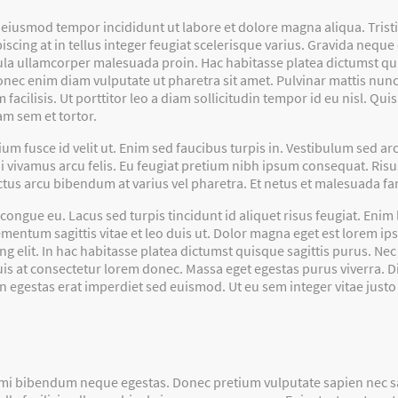
 eiusmod tempor incididunt ut labore et dolore magna aliqua. Tristi
cing at in tellus integer feugiat scelerisque varius. Gravida neque
ula ullamcorper malesuada proin. Hac habitasse platea dictumst qui
ec enim diam vulputate ut pharetra sit amet. Pulvinar mattis nunc 
cilisis. Ut porttitor leo a diam sollicitudin tempor id eu nisl. Qui
m sem et tortor.
ium fusce id velit ut. Enim sed faucibus turpis in. Vestibulum sed a
vivamus arcu felis. Eu feugiat pretium nibh ipsum consequat. Risus n
ectus arcu bibendum at varius vel pharetra. Et netus et malesuada fa
 congue eu. Lacus sed turpis tincidunt id aliquet risus feugiat. Eni
lementum sagittis vitae et leo duis ut. Dolor magna eget est lorem i
ng elit. In hac habitasse platea dictumst quisque sagittis purus. Ne
uis at consectetur lorem donec. Massa eget egestas purus viverra. 
n egestas erat imperdiet sed euismod. Ut eu sem integer vitae justo
 mi bibendum neque egestas. Donec pretium vulputate sapien nec s