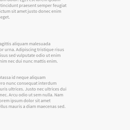
c tincidunt praesent semper feugiat
Dictum sit amet justo donec enim
 eget.
agittis aliquam malesuada
 urna. Adipiscing tristique risus
sus sed vulputate odio ut enim
Enim nec dui nunc mattis enim.
. Massa id neque aliquam
ibero nunc consequat interdum
is ultrices. Justo nec ultrices dui
donec. Arcu odio ut sem nulla. Nam
Lorem ipsum dolor sit amet
 tellus mauris a diam maecenas sed.